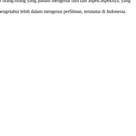
ikir orang-orang yang paham mengenai film dan aspek-aspeknya, yang
engetahui lebih dalam mengenai perfilman, terutama di Indonesia.