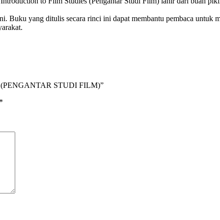
ntroduction to Film Studies (Pengantar Studi Film) lahir dari buah p
i. Buku yang ditulis secara rinci ini dapat membantu pembaca untuk m
yarakat.
udies (PENGANTAR STUDI FILM)”
*