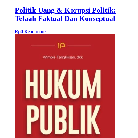
Politik Uang & Korupsi Politik:
Telaah Faktual Dan Konseptual
Rp
0
Read more