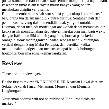
puasa Ramadhan dan ibadah sekali seumur hidup berupa haji, dalam
keseharian umat Islam ternyata masih banyak yang belum
melakukan disiplin yang sama.
Buku ini memberikan salah satu solusi yang cukup komprehensif
bagi orang tua dalam mendidik putra-purinya. Sentuhan hati dan
penuh kasih sayang dalam mendidik anak yang dicontohkan
Luqman, dapat menjadi model agar anak-anak dapat membatasi diri
ketika asyik menggunakan gadgetnya, mereka bisa membagi waktu
dengan baik, memiliki akidah yang kuat, hormat pada kedua
orangtua, tidak meninggalkan ibadah sebagai bentuk hubungan
vertical dengan Sang Maha Pencipta, dan beretika, ketika
menggunakan gadget, atau medsos sebagai bentuk hubungan
horizontal bersama sosial-kemasyarakatan.
Reviews
There are no reviews yet.
Be the first to review “KOKURIKULER Kearifan Lokal & Alam
Sekitar Sekolah Hijau: Menanam, Merawat, dan Menjaga
Lingkungan”
Your email address will not be published.
Required fields are
marked
*