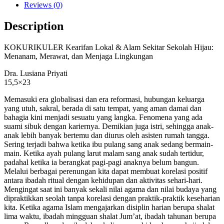
Reviews (0)
Description
KOKURIKULER Kearifan Lokal & Alam Sekitar Sekolah Hijau:
Menanam, Merawat, dan Menjaga Lingkungan
Dra. Lusiana Priyati
15,5×23
Memasuki era globalisasi dan era reformasi, hubungan keluarga
yang utuh, sakral, berada di satu tempat, yang aman damai dan
bahagia kini menjadi sesuatu yang langka. Fenomena yang ada
suami sibuk dengan kariernya. Demikian juga istri, sehingga anak-
anak lebih banyak bertemu dan diurus oleh asisten rumah tangga.
Sering terjadi bahwa ketika ibu pulang sang anak sedang bermain-
main. Ketika ayah pulang larut malam sang anak sudah tertidur,
padahal ketika ia berangkat pagi-pagi anaknya belum bangun.
Melalui berbagai perenungan kita dapat membuat korelasi positif
antara ibadah ritual dengan kehidupan dan aktivitas sehari-hari.
Mengingat saat ini banyak sekali nilai agama dan nilai budaya yang
dipraktikkan seolah tanpa korelasi dengan praktik-praktik keseharian
kita. Ketika agama Islam mengajarkan disiplin harian berupa shalat
lima waktu, ibadah mingguan shalat Jum’at, ibadah tahunan berupa