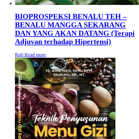
BIOPROSPEKSI BENALU TEH –
BENALU MANGGA SEKARANG
DAN YANG AKAN DATANG (Terapi
Adjuvan terhadap Hipertensi)
Rp
0
Read more