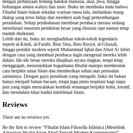
dengan pertanyaan tentang hakikat manusia, akal, jiwa, hingga
hubungan antara wahyu dan rasio. Buku ini membuka mata bahwa
Filsafat Islam bukan sekadar warisan masa lalu, melainkan ruang
dialog yang terus hidup dan memberi arah bagi perkembangan
peradaban. Setiap pembahasan membuat pembaca merasa sedang
menelusuri museum pemikiran besar yang disusun rapi namun tetap
mudah dinikmati.
Lebih dari itu, buku ini menghadirkan tokoh-tokoh legendaris
seperti al-Kindi, al-Farabi, Ibnu Sina, Ibnu Rusyd, al-Ghazali,
hingga pemikir modern seperti Muhammad Iqbal dan Abed Al Jabiri
dengan cara yang membuat pembaca ingin mengenal mereka lebih
dalam. Ide-ide besar mereka disajikan secara ringkas, tetapi tetap
menggugah, menunjukkan bagaimana filsafat mampu membentuk
cara berpikir umat Islam dan memberikan solusi atas persoalan
zamannya. Dengan gaya penulisan yang mengalir, buku ini bukan
hanya menjadi bahan bacaan, tetapi juga pintu inspirasi bagi siapa
pun yang ingin menyalakan kembali semangat berpikir kritis, kreatif,
dan mendalam khas tradisi intelektual Islam.
Reviews
There are no reviews yet.
Be the first to review “Filsafat Islam Filosofía Islámica (Menelisik
Arkeologi filsafat Islam Abad Tengah Modern Kontemporer)”