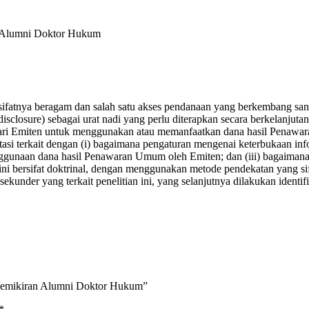
n Alumni Doktor Hukum
ifatnya beragam dan salah satu akses pendanaan yang berkembang sang
disclosure)
sebagai urat nadi yang perlu diterapkan secara berkelanj
n dari Emiten untuk menggunakan atau memanfaatkan dana hasil Penaw
entasi terkait dengan (i) bagaimana pengaturan mengenai keterbukaan
enggunaan dana hasil Penawaran Umum oleh Emiten; dan (iii) bagaiman
ini bersifat doktrinal, dengan menggunakan metode pendekatan yang 
kunder yang terkait penelitian ini, yang selanjutnya dilakukan identifika
 Pemikiran Alumni Doktor Hukum”