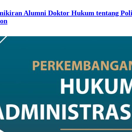
ran Alumni Doktor Hukum tentang Politi
ion