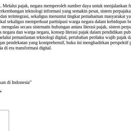
. Melalui pajak, negara memperoleh sumber daya untuk menjalankan f
kembangan teknologi informasi yang semakin pesat, sistem perpajakan j
, dan terintegrasi, sekaligus menuntut tingkat pemahaman masyarakat 
skal sekaligus memperkuat partisipasi warga negara dalam kehidupan b
 mengulas secara sistematis hubungan antara literasi pajak, sistem perpa
negara dan warga negara, konsep literasi pajak dalam pendidikan publi
lalui pemanfaatan teknologi digital, perubahan perilaku wajib pajak da
ngan pendekatan yang komprehensif, buku ini menghadirkan perspektif p
i era transformasi digital.
akan di Indonesia”
*