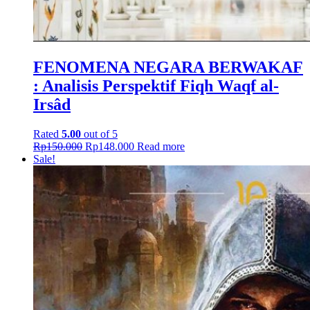
FENOMENA NEGARA BERWAKAF
: Analisis Perspektif Fiqh Waqf al-
Irsâd
Rated
5.00
out of 5
Rp
150.000
Rp
148.000
Read more
Sale!