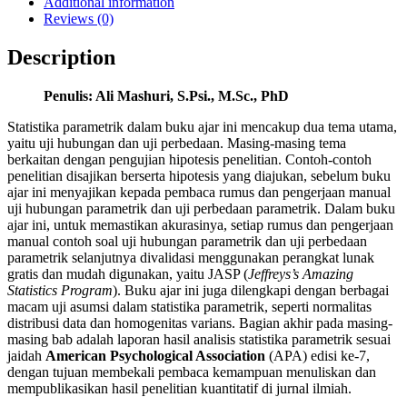
Additional information
Reviews (0)
Description
Penulis: Ali Mashuri, S.Psi., M.Sc., PhD
Statistika parametrik dalam buku ajar ini mencakup dua tema utama,
yaitu uji hubungan dan uji perbedaan. Masing-masing tema
berkaitan dengan pengujian hipotesis penelitian. Contoh-contoh
penelitian disajikan berserta hipotesis yang diajukan, sebelum buku
ajar ini menyajikan kepada pembaca rumus dan pengerjaan manual
uji hubungan parametrik dan uji perbedaan parametrik. Dalam buku
ajar ini, untuk memastikan akurasinya, setiap rumus dan pengerjaan
manual contoh soal uji hubungan parametrik dan uji perbedaan
parametrik selanjutnya divalidasi menggunakan perangkat lunak
gratis dan mudah digunakan, yaitu JASP (
Jeffreys’s Amazing
Statistics Program
). Buku ajar ini juga dilengkapi dengan berbagai
macam uji asumsi dalam statistika parametrik, seperti normalitas
distribusi data dan homogenitas varians. Bagian akhir pada masing-
masing bab adalah laporan hasil analisis statistika parametrik sesuai
jaidah
American Psychological Association
(APA) edisi ke-7,
dengan tujuan membekali pembaca kemampuan menuliskan dan
mempublikasikan hasil penelitian kuantitatif di jurnal ilmiah.