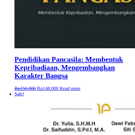
Pendidikan Pancasila: Membentuk
Kepribadiaan, Mengembangkan
Karakter Bangsa
Rp
150.000
Rp
148.000
Read more
Sale!