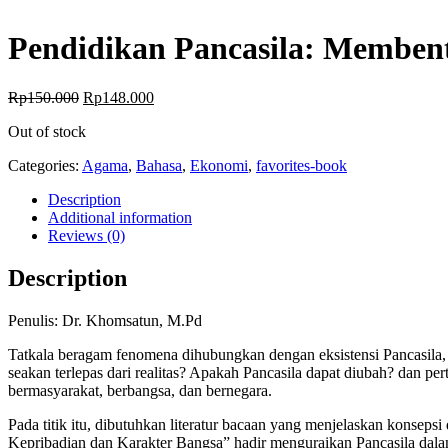
Pendidikan Pancasila: Membe
Rp
150.000
Rp
148.000
Out of stock
Categories:
Agama
,
Bahasa
,
Ekonomi
,
favorites-book
Description
Additional information
Reviews (0)
Description
Penulis: Dr. Khomsatun, M.Pd
Tatkala beragam fenomena dihubungkan dengan eksistensi Pancasila,
seakan terlepas dari realitas? Apakah Pancasila dapat diubah? dan p
bermasyarakat, berbangsa, dan bernegara.
Pada titik itu, dibutuhkan literatur bacaan yang menjelaskan konse
Kepribadian dan Karakter Bangsa” hadir menguraikan Pancasila dalam pen