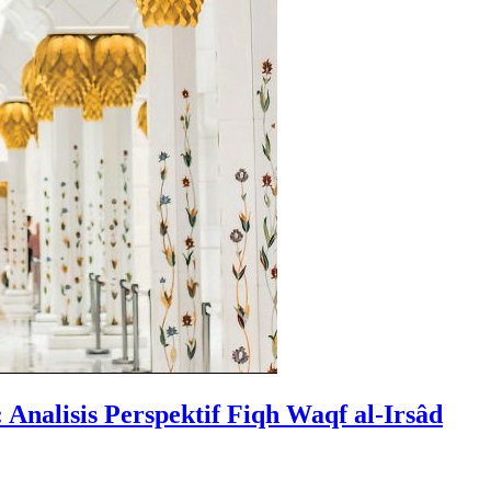
sis Perspektif Fiqh Waqf al-Irsâd