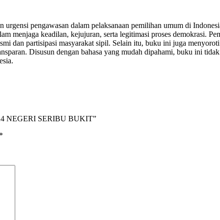
n urgensi pengawasan dalam pelaksanaan pemilihan umum di Indonesia. M
m menjaga keadilan, kejujuran, serta legitimasi proses demokrasi. Pem
an partisipasi masyarakat sipil. Selain itu, buku ini juga menyoroti b
ansparan. Disusun dengan bahasa yang mudah dipahami, buku ini tidak 
sia.
024 NEGERI SERIBU BUKIT”
*