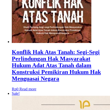
Konflik Hak Atas Tanah: Segi-Segi
Perlindungan Hak Masyarakat
Hukum Adat Atas Tanah dalam
Konstruksi Pemikiran Hukum Hak
Menguasai Negara
Rp
0
Read more
Sale!