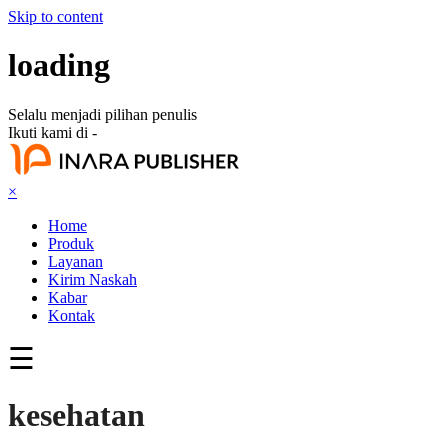
Skip to content
loading
Selalu menjadi pilihan penulis
Ikuti kami di -
×
Home
Produk
Layanan
Kirim Naskah
Kabar
Kontak
☰
kesehatan