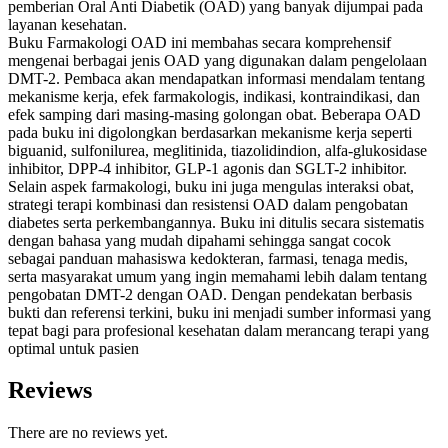
pemberian Oral Anti Diabetik (OAD) yang banyak dijumpai pada
layanan kesehatan.
Buku Farmakologi OAD ini membahas secara komprehensif
mengenai berbagai jenis OAD yang digunakan dalam pengelolaan
DMT-2. Pembaca akan mendapatkan informasi mendalam tentang
mekanisme kerja, efek farmakologis, indikasi, kontraindikasi, dan
efek samping dari masing-masing golongan obat. Beberapa OAD
pada buku ini digolongkan berdasarkan mekanisme kerja seperti
biguanid, sulfonilurea, meglitinida, tiazolidindion, alfa-glukosidase
inhibitor, DPP-4 inhibitor, GLP-1 agonis dan SGLT-2 inhibitor.
Selain aspek farmakologi, buku ini juga mengulas interaksi obat,
strategi terapi kombinasi dan resistensi OAD dalam pengobatan
diabetes serta perkembangannya. Buku ini ditulis secara sistematis
dengan bahasa yang mudah dipahami sehingga sangat cocok
sebagai panduan mahasiswa kedokteran, farmasi, tenaga medis,
serta masyarakat umum yang ingin memahami lebih dalam tentang
pengobatan DMT-2 dengan OAD. Dengan pendekatan berbasis
bukti dan referensi terkini, buku ini menjadi sumber informasi yang
tepat bagi para profesional kesehatan dalam merancang terapi yang
optimal untuk pasien
Reviews
There are no reviews yet.