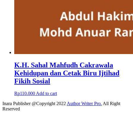
K.H. Sahal Mahfudh Cakrawala
Kehidupan dan Cetak Biru Ijtihad
Fikih Sosial
Rp
110.000
Add to cart
Inara Publisher @Copyright 2022
Author Writer Pro.
All Right
Reserved