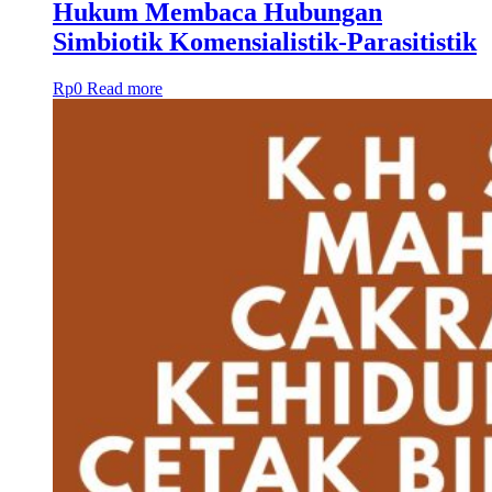
Hukum Membaca Hubungan
Simbiotik Komensialistik-Parasitistik
Rp
0
Read more